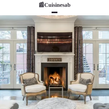
Cuisinesab
📰