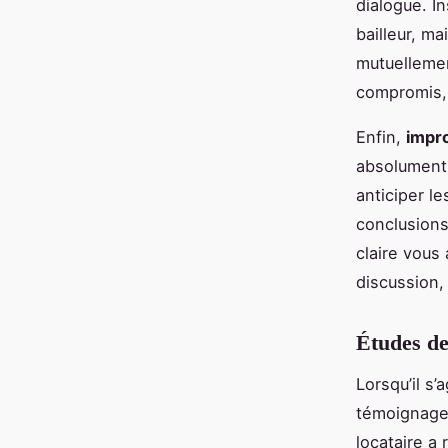
dialogue. I
bailleur, m
mutuellemen
compromis, 
Enfin,
impro
absolument.
anticiper le
conclusions
claire vous
discussion,
Études de
Lorsqu’il s’
témoignages
locataire a