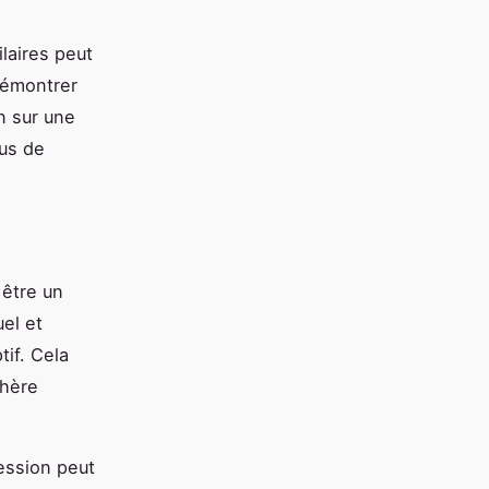
laires peut
démontrer
n sur une
lus de
 être un
uel et
if. Cela
phère
ession peut