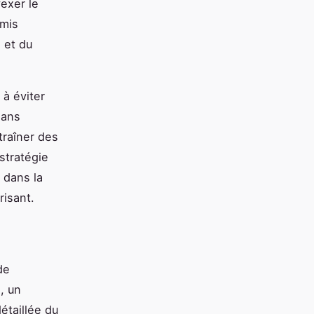
vexer le
omis
 et du
 à éviter
sans
traîner des
stratégie
 dans la
risant.
de
, un
étaillée du