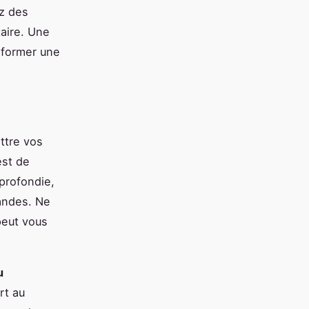
z des
taire. Une
sformer une
ttre vos
est de
profondie,
andes. Ne
peut vous
u
rt au