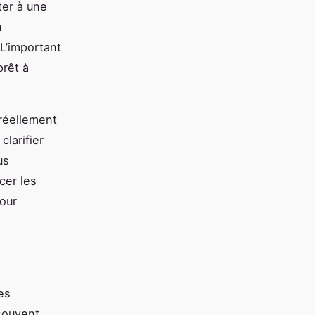
ter à une
n
L’important
prêt à
 réellement
clarifier
us
cer les
our
es
 souvent