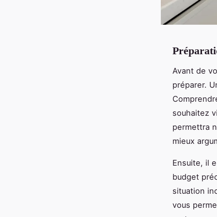
Préparati
Avant de v
préparer. U
Comprendre 
souhaitez v
permettra n
mieux argum
Ensuite, il 
budget préc
situation i
vous permet