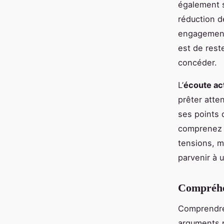
également s
réduction d
engagement 
est de rest
concéder.
L’
écoute ac
prêter atten
ses points 
comprenez 
tensions, m
parvenir à 
Compréhen
Comprendr
arguments p