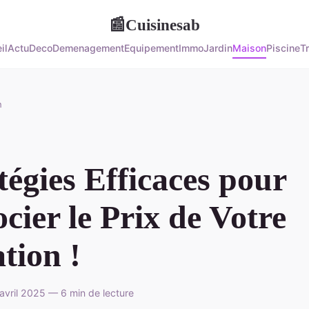
Cuisinesab
📰
il
Actu
Deco
Demenagement
Equipement
Immo
Jardin
Maison
Piscine
T
n
tégies Efficaces pour
cier le Prix de Votre
tion !
vril 2025 — 6 min de lecture