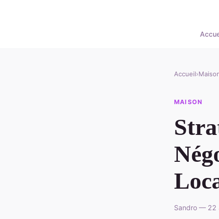
Accue
Accueil
›
Maiso
MAISON
Stra
Négo
Loca
Sandro — 22 a