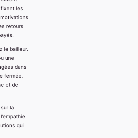
fixent les
 motivations
es retours
payés.
 le bailleur.
ou une
ongées dans
le fermée.
he et de
sur la
l’empathie
utions qui