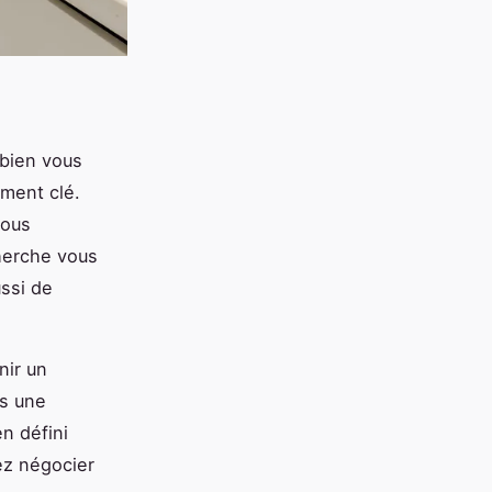
e bien vous
ément clé.
vous
cherche vous
ussi de
nir un
ns une
en défini
ez négocier