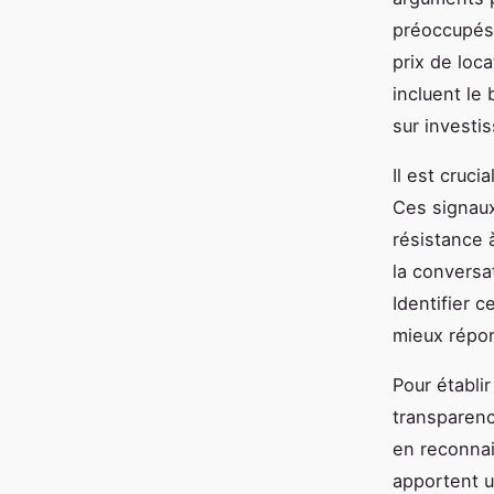
préoccupés p
prix de loc
incluent le
sur investi
Il est cruci
Ces signaux
résistance 
la conversa
Identifier 
mieux répon
Pour établi
transparenc
en reconnai
apportent u