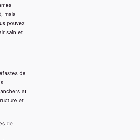
lèmes
t, mais
ous pouvez
ir sain et
néfastes de
es
lanchers et
ructure et
ces de