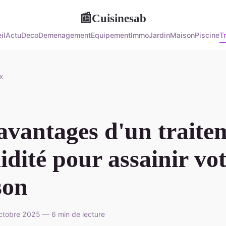
Cuisinesab
📰
il
Actu
Deco
Demenagement
Equipement
Immo
Jardin
Maison
Piscine
T
x
avantages d'un traite
dité pour assainir vo
son
ctobre 2025 — 6 min de lecture