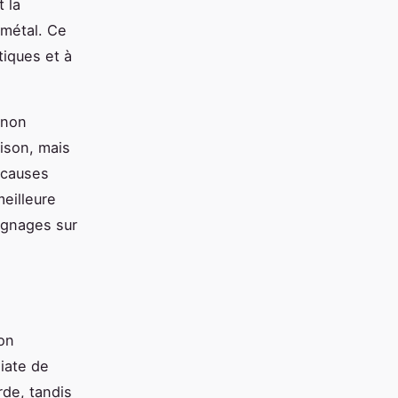
 la
 métal. Ce
tiques et à
 non
aison, mais
s causes
eilleure
ignages sur
on
iate de
rde, tandis