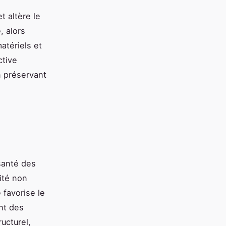
t altère le
, alors
matériels et
ctive
n préservant
 santé des
ité non
é favorise le
nt des
ructurel,