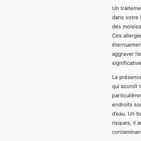
Un traiteme
dans votre 
des moisiss
Ces allergi
éternuement
aggraver l’
significativ
La présence
qui accroît 
particulièr
endroits so
d’eau. Un b
risques, il 
contaminant