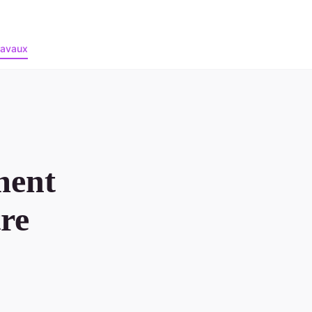
ravaux
ment
tre