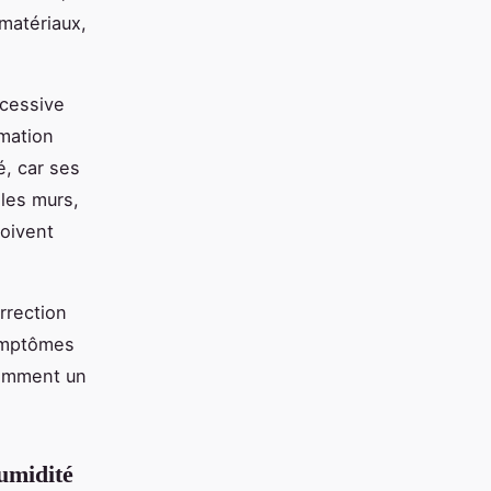
 matériaux,
xcessive
mation
, car ses
les murs,
doivent
rrection
symptômes
comment un
humidité