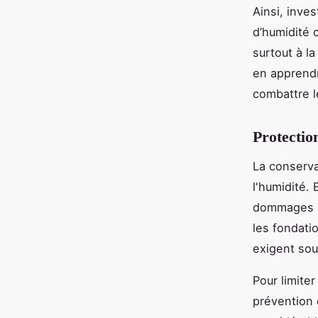
Ainsi, inve
d’humidité 
surtout à l
en apprendr
combattre l
Protection
La conserva
l'humidité. 
dommages hu
les fondati
exigent sou
Pour limite
prévention 