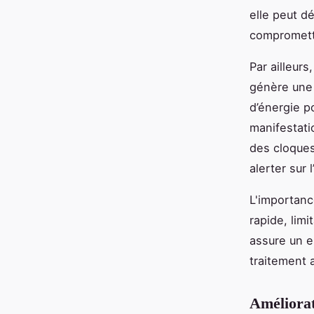
elle peut dé
comprometta
Par ailleur
génère une 
d’énergie p
manifestati
des cloques
alerter sur
L'importanc
rapide, lim
assure un 
traitement 
Améliorat