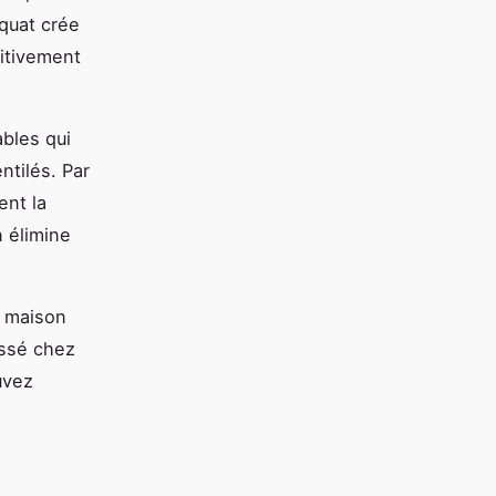
équat crée
sitivement
bles qui
tilés. Par
ent la
n élimine
a maison
assé chez
uvez