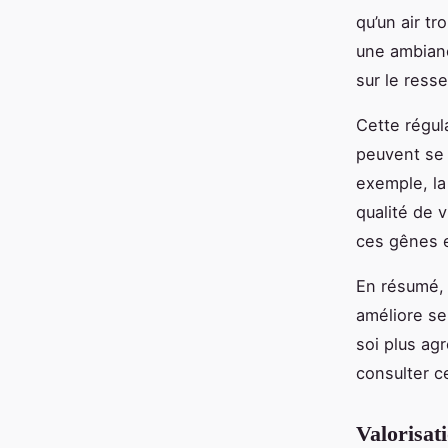
qu’un air tr
une ambianc
sur le resse
Cette régul
peuvent se
exemple, la
qualité de 
ces gênes e
En résumé, 
améliore se
soi plus ag
consulter ce
Valorisat