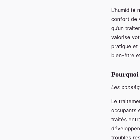
L’humidité 
confort de 
qu’un traite
valorise vo
pratique et
bien-être e
Pourquoi 
Les conséqu
Le traiteme
occupants e
traités entr
développeme
troubles res