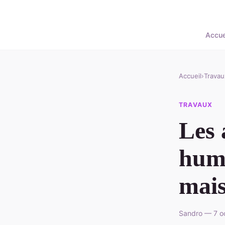
Accue
Accueil
›
Travau
TRAVAUX
Les 
humi
mai
Sandro — 7 o