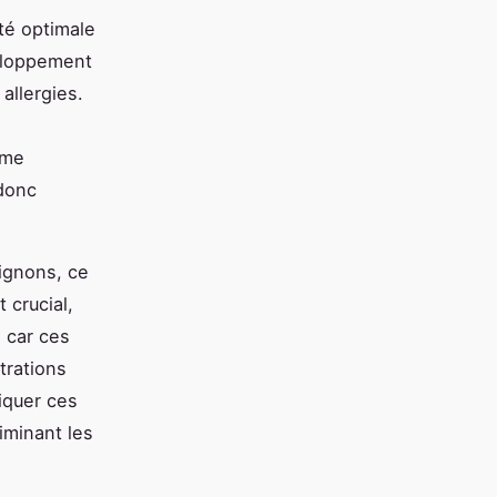
té optimale
veloppement
allergies.
ême
 donc
ignons, ce
t crucial,
 car ces
trations
iquer ces
liminant les